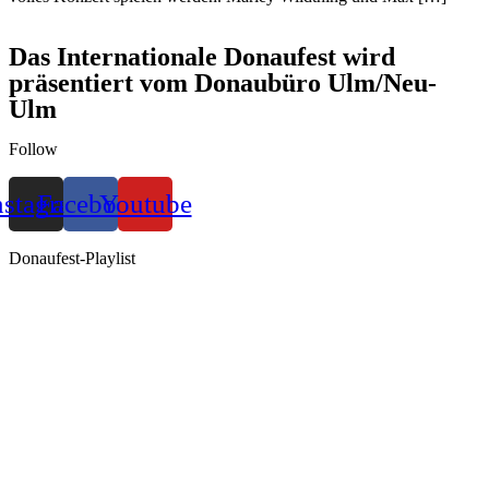
Das Internationale Donaufest wird
präsentiert vom Donaubüro Ulm/Neu-
Ulm
Follow
nstagram
Facebook
Youtube
Donaufest-Playlist